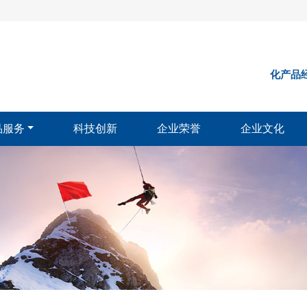
化产品经营
品服务
科技创新
企业荣誉
企业文化