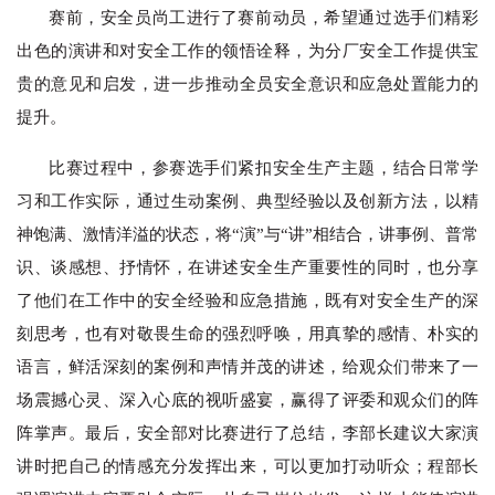
赛前，安全员尚工进行了赛前动员，希望通过选手们精彩
出色的演讲和对安全工作的领悟诠释，为分厂安全工作提供宝
贵的意见和启发，进一步推动全员安全意识和应急处置能力的
提升。
比赛过程中，参赛选手们紧扣安全生产主题，结合日常学
习和工作实际，通过生动案例
、
典型经验以及创新方法，以精
神饱满、激情洋溢的状态，将
“演”与“讲”相结合，讲事例
、
普常
识、谈感想、抒情怀，在讲述安全生产重要性的同时，也分享
了他们在工作中的安全经验和应急措施，既有对安全生产的深
刻思考
，
也有对敬畏生命的强烈呼唤，用真挚的感情
、
朴实的
语言，鲜活深刻的案例和声情并茂的讲述，给观众们带来了一
场震撼心灵、深入心底的视听盛宴，赢得了评委和观众们的阵
阵掌声。最后，安全部对比赛进行了总结，李部长建议大家演
讲时把自己的情感充分发挥出来，可以更加打动听众；程部长